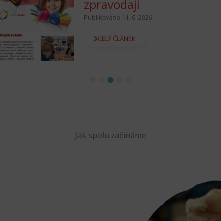
Publikováno 9. 6. 2026
CELÝ ČLÁNEK
1
2
3
4
5
Jak spolu začínáme