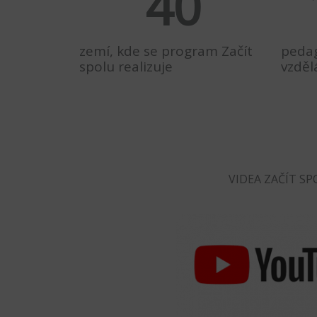
40
zemí, kde se program Začít
peda
spolu realizuje
vzděl
VIDEA ZAČÍT S