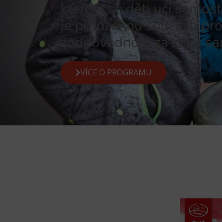
kterém se děti učí samos
je přirozenou součástí pr
zodpovědnost za sebe sam
VÍCE O PROGRAMU
ít spolu v Třebíčském