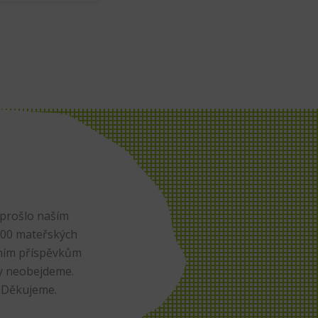
 prošlo naším
 200 mateřských
čním příspěvkům
ry neobejdeme.
. Děkujeme.