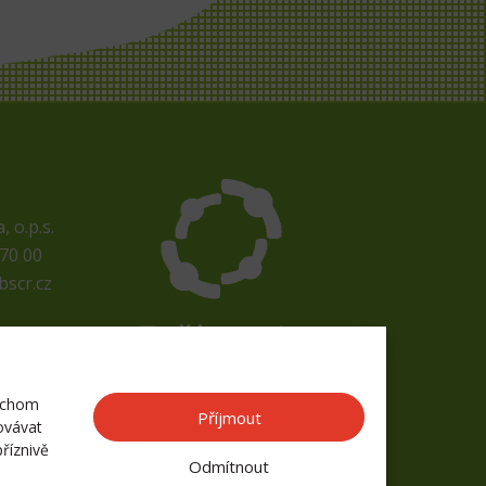
 o.p.s.
70 00
bscr.cz
bychom
Příjmout
ovávat
říznivě
Odmítnout