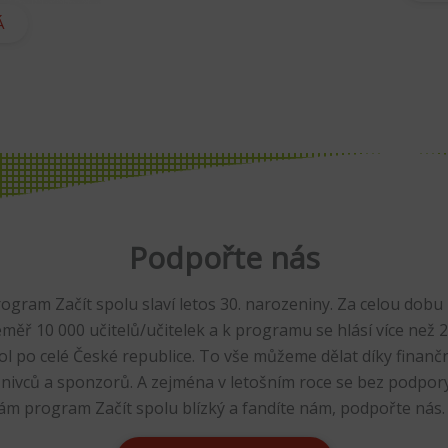
Á
Podpořte nás
rogram Začít spolu slaví letos 30. narozeniny. Za celou dobu
měř 10 000 učitelů/učitelek a k programu se hlásí více než
kol po celé České republice. To vše můžeme dělat díky finan
znivců a sponzorů. A zejména v letošním roce se bez podpo
ám program Začít spolu blízký a fandíte nám, podpořte nás