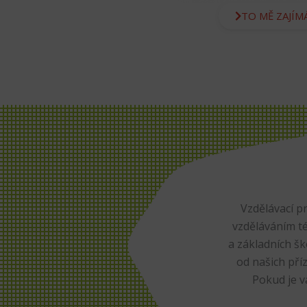
TO MĚ ZAJÍM
Vzdělávací p
vzděláváním té
a základních š
od našich pří
Pokud je v