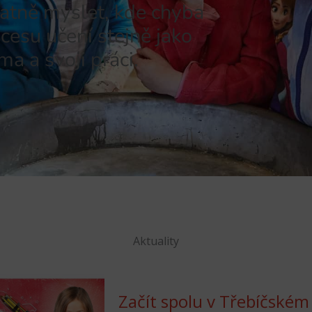
tatně myslet, kde chyba
ocesu učení stejně jako
a a svoji práci.
Aktuality
Začít spolu v Chomutovs
novinách