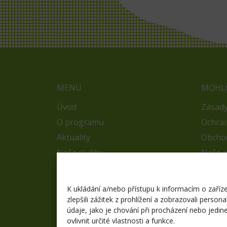
MENU
MOHLO
Úvod
Zásady
O programu
Ochran
Aktuality
Obcho
Naše služby
Naše a
ZaS centra
Jak ná
Jsme č
Síť škol
K ukládání a/nebo přístupu k informacím o zaří
Nabídka
zlepšili zážitek z prohlížení a zobrazovali pers
údaje, jako je chování při procházení nebo jed
O nás
ovlivnit určité vlastnosti a funkce.