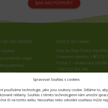
JAK NÁS PODPOŘIT
 BY VÁS ZAJÍMAT
SPOJTE SE S NÁMI
Step by Step Česká republika,
 cookies
Ortenovo náměstí 1487/12 1
a osobních údajů
Praha 7 – Holešovice info@s
dní podmínky
+420 222 963 596
kreditace
F
Y
L
I
Spravovat Souhlas s cookies
s podpořit
a
o
i
n
leny
ISSA
zení používáme technologie, jako jsou soubory cookie. Děláme to, a
c
u
n
s
onalizované reklamy. Souhlas s těmito technologiemi nám umožní zprac
e
t
k
t
inečná ID na tomto webu. Nesouhlas nebo odvolání souhlasu může nep