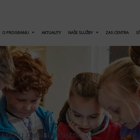
O PROGRAMU
AKTUALITY
NAŠE SLUŽBY
ZAS CENTRA
SÍ
m smysl
spolu nabízí prostor, ve