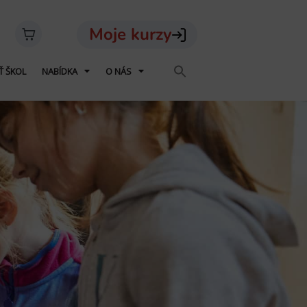
Ť ŠKOL
NABÍDKA
O NÁS