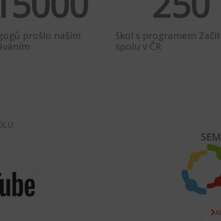
15000
250
gogů prošlo naším
škol s programem Začít
áváním
spolu v ČR
POLU
SEM
A